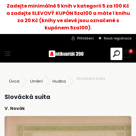
Zadejte minimálně 5 knih v kategorii 5 za 100 Kč
a zadejte SLEVOVÝ KUPÓN 5za100 a máte 1 knihu
za 20 Kč (knihy ve slevě jsou označené s
kupónem 5za100).
Přihlášení
Nová registrace
0
Slovácká suita
Úvod
Umění
Hudba
Slovácká suita
V. Novák