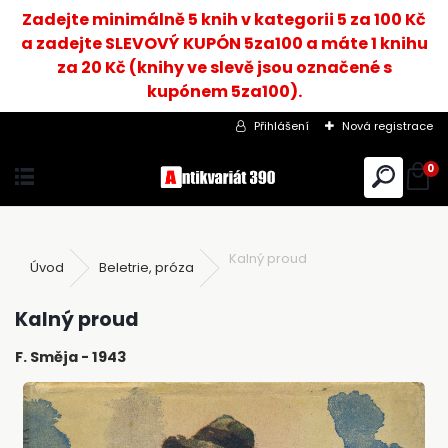
Zadejte minimálně 5 knih v kategorii 5 za 100 Kč
a zadejte SLEVOVÝ KUPÓN 5za100 a máte 1 knihu
za 20 Kč (knihy ve slevě jsou označené s
kupónem 5za100).
Přihlášení
Nová registrace
0
Kalný proud
Úvod
Beletrie, próza
Kalný proud
F. Směja - 1943