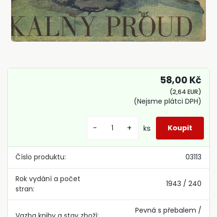
58,00 Kč
(2,64 EUR)
(Nejsme plátci DPH)
-
+
ks
Číslo produktu:
03113
Rok vydání a počet
1943 / 240
stran:
Pevná s přebalem /
Vazba knihy a stav zboží: